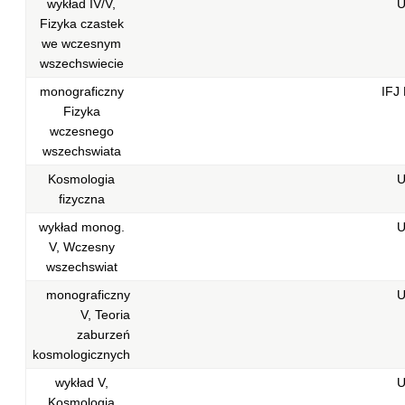
wykład IV/V,
U
Fizyka czastek
we wczesnym
wszechswiecie
monograficzny
IFJ
Fizyka
wczesnego
wszechswiata
Kosmologia
U
fizyczna
wykład monog.
U
V, Wczesny
wszechswiat
monograficzny
U
V, Teoria
zaburzeń
kosmologicznych
wykład V,
U
Kosmologia