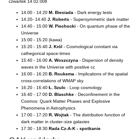
czwartek 14.02.008
14:00 - 14:20
M. Biesiada
- Dark energy tests
14:20- 14:40
J. Roberts
- Supersymmetric dark matter
14:40 - 15:00
W. Piechocki
- On quantum phase of the
Universe
15:00 - 15:20 (kawa)
15:20 - 15:40
J. Król
- Cosmological constant via
cathegorical space-times
15:40 - 16:00
A. Woszczyna
- Dispersion of density
waves in the Universe with positive cc
16:00 - 16:20
B. Roukema
- Implications of the spatial
cross-correlations of WMAP sky
16:20 - 16:40
Ł. Szulc
- Loop cosmology
16:40 - 17:00
D. Blaschke
- Deconfinement in the
Cosmos: Quark Matter Phases and Explosive
Phenomena in Astrophysics
17:00 - 17:20
R. Wojtak
- The distribution function of
dark matter in cluster-size galaxies
17:30 - 18:30
Rada Cz-A-K - spotkanie