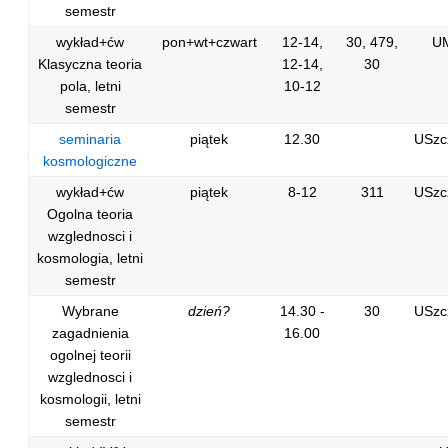
semestr
wykład+ćw
pon+wt+czwart
12-14,
30, 479,
U
Klasyczna teoria
12-14,
30
pola, letni
10-12
semestr
seminaria
piątek
12.30
USzc
kosmologiczne
wykład+ćw
piątek
8-12
311
USzc
Ogolna teoria
wzglednosci i
kosmologia, letni
semestr
Wybrane
dzień?
14.30 -
30
USzc
zagadnienia
16.00
ogolnej teorii
wzglednosci i
kosmologii, letni
semestr