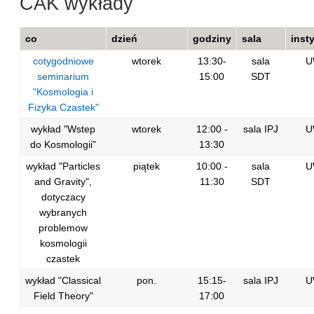
CAK wykłady
co
dzień
godziny
sala
inst
cotygodniowe
wtorek
13:30-
sala
U
seminarium
15:00
SDT
"Kosmologia i
Fizyka Czastek"
wykład "Wstep
wtorek
12:00 -
sala IPJ
U
do Kosmologii"
13:30
wykład "Particles
piątek
10:00 -
sala
U
and Gravity",
11:30
SDT
dotyczacy
wybranych
problemow
kosmologii
czastek
wykład "Classical
pon.
15:15-
sala IPJ
U
Field Theory"
17:00