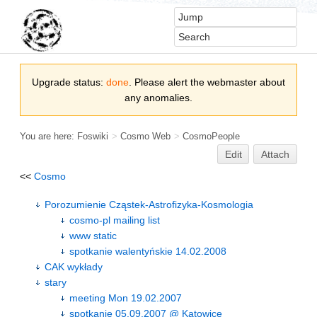
Upgrade status:
done
. Please alert the webmaster about
any anomalies.
You are here:
Foswiki
>
Cosmo Web
>
CosmoPeople
Edit
Attach
<<
Cosmo
Porozumienie Cząstek-Astrofizyka-Kosmologia
cosmo-pl mailing list
www static
spotkanie walentyńskie 14.02.2008
CAK wykłady
stary
meeting Mon 19.02.2007
spotkanie 05.09.2007 @ Katowice