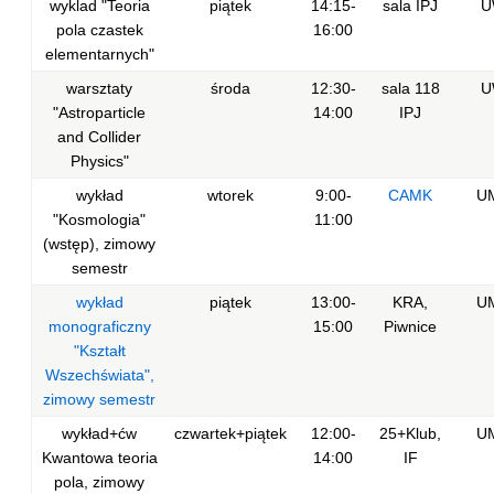
wyklad "Teoria
piątek
14:15-
sala IPJ
U
pola czastek
16:00
elementarnych"
warsztaty
środa
12:30-
sala 118
U
"Astroparticle
14:00
IPJ
and Collider
Physics"
wykład
wtorek
9:00-
CAMK
U
"Kosmologia"
11:00
(wstęp), zimowy
semestr
wykład
piątek
13:00-
KRA,
U
monograficzny
15:00
Piwnice
"Kształt
Wszechświata",
zimowy semestr
wykład+ćw
czwartek+piątek
12:00-
25+Klub,
U
Kwantowa teoria
14:00
IF
pola, zimowy