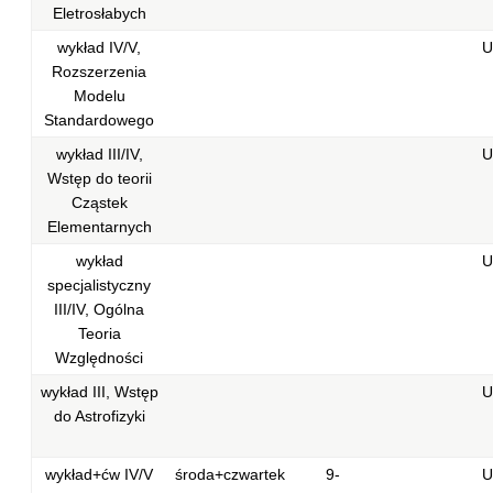
Eletrosłabych
wykład IV/V,
U
Rozszerzenia
Modelu
Standardowego
wykład III/IV,
U
Wstęp do teorii
Cząstek
Elementarnych
wykład
U
specjalistyczny
III/IV, Ogólna
Teoria
Względności
wykład III, Wstęp
U
do Astrofizyki
wykład+ćw IV/V
środa+czwartek
9-
U