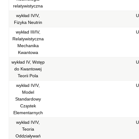
relatywistyczna
wykład IV/V,
U
Fizyka Neutrin
wykład III/IV,
U
Relatywistyczna
Mechanika
Kwantowa
wykład IV, Wstęp
U
do Kwantowej
Teorii Pola
wykład IV/V,
U
Model
Standardowy
Cząstek
Elementarnych
wykład IV/V,
U
Teoria
Oddziaływań