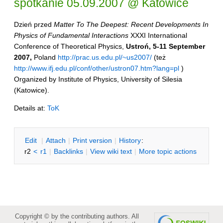
spotkanie 05.09.2007 @ Katowice
Dzień przed
Matter To The Deepest: Recent Developments In
Physics of Fundamental Interactions
XXXI International
Conference of Theoretical Physics,
Ustroń, 5-11 September
2007,
Poland
http://prac.us.edu.pl/~us2007/
(też
http://www.ifj.edu.pl/conf/other/ustron07.htm?lang=pl
)
Organized by Institute of Physics, University of Silesia
(Katowice).
Details at:
ToK
E
dit
|
A
ttach
|
P
rint version
|
H
istory
:
r2
<
r1
|
B
acklinks
|
V
iew wiki text
|
M
ore topic actions
Copyright © by the contributing authors. All