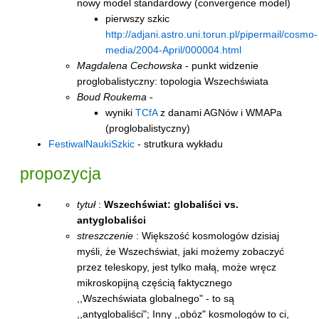
nowy model standardowy (convergence model)
pierwszy szkic
http://adjani.astro.uni.torun.pl/pipermail/cosmo-
media/2004-April/000004.html
Magdalena Cechowska
- punkt widzenie
proglobalistyczny: topologia Wszechświata
Boud Roukema
-
wyniki
TCfA
z danami AGNów i WMAPa
(proglobalistyczny)
FestiwalNaukiSzkic
- strutkura wykładu
propozycja
tytuł
:
Wszechświat: globaliści vs.
antyglobaliści
streszczenie
: Większość kosmologów dzisiaj
myśli, że Wszechświat, jaki możemy zobaczyć
przez teleskopy, jest tylko małą, może wręcz
mikroskopijną częścią faktycznego
,,Wszechświata globalnego" - to są
,,antyglobaliści"; Inny ,,obóz" kosmologów to ci,