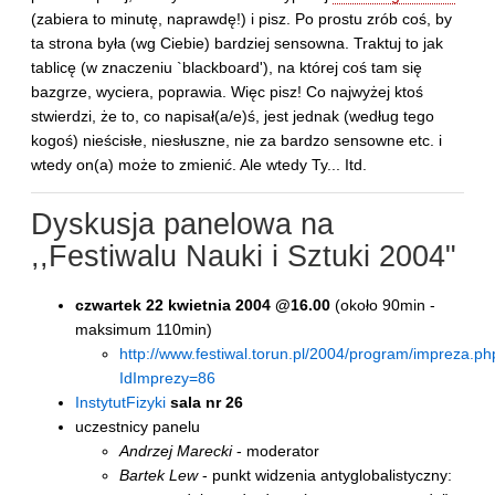
(zabiera to minutę, naprawdę!) i pisz. Po prostu zrób coś, by
ta strona była (wg Ciebie) bardziej sensowna. Traktuj to jak
tablicę (w znaczeniu `blackboard'), na której coś tam się
bazgrze, wyciera, poprawia. Więc pisz! Co najwyżej ktoś
stwierdzi, że to, co napisał(a/e)ś, jest jednak (według tego
kogoś) nieścisłe, niesłuszne, nie za bardzo sensowne etc. i
wtedy on(a) może to zmienić. Ale wtedy Ty... Itd.
Dyskusja panelowa na
,,Festiwalu Nauki i Sztuki 2004"
czwartek 22 kwietnia 2004 @16.00
(około 90min -
maksimum 110min)
http://www.festiwal.torun.pl/2004/program/impreza.ph
IdImprezy=86
InstytutFizyki
sala nr 26
uczestnicy panelu
Andrzej Marecki
- moderator
Bartek Lew
- punkt widzenia antyglobalistyczny: