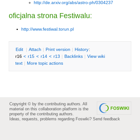
http://de.arxiv.org/abs/astro-ph/0304237
oficjalna strona Festiwalu:
http://www.festiwal.torun.pl
E
dit
|
A
ttach
|
P
rint version
|
H
istory
:
r16
<
r15
<
r14
<
r13
|
B
acklinks
|
V
iew wiki
text
|
M
ore topic actions
Copyright © by the contributing authors. All
material on this collaboration platform is the
property of the contributing authors.
Ideas, requests, problems regarding Foswiki?
Send feedback