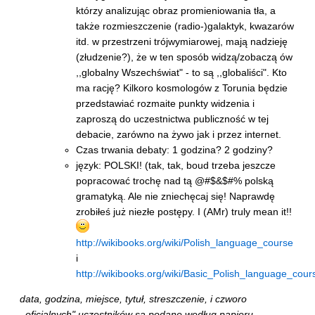
którzy analizując obraz promieniowania tła, a
także rozmieszczenie (radio-)galaktyk, kwazarów
itd. w przestrzeni trójwymiarowej, mają nadzieję
(złudzenie?), że w ten sposób widzą/zobaczą ów
,,globalny Wszechświat" - to są ,,globaliści". Kto
ma rację? Kilkoro kosmologów z Torunia będzie
przedstawiać rozmaite punkty widzenia i
zaproszą do uczestnictwa publiczność w tej
debacie, zarówno na żywo jak i przez internet.
Czas trwania debaty: 1 godzina? 2 godziny?
język: POLSKI! (tak, tak, boud trzeba jeszcze
popracować trochę nad tą @#$&$#% polską
gramatyką. Ale nie zniechęcaj się! Naprawdę
zrobiłeś już niezłe postępy. I (AMr) truly mean it!!
http://wikibooks.org/wiki/Polish_language_course
i
http://wikibooks.org/wiki/Basic_Polish_language_cour
data, godzina, miejsce, tytuł, streszczenie, i czworo
,,oficjalnych" uczestników są podane według papieru