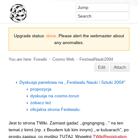
Upgrade status:
done
. Please alert the webmaster about
any anomalies.
You are here:
Foswiki
>
Cosmo Web
>
FestiwalNauki2004
Edit
Attach
Dyskusja panelowa na ,,Festiwalu Nauki i Sztuki 2004"
propozycja
dyskusja na cosmo-torun
zobacz też
oficjalna strona Festiwalu:
Jest to strona TWiki. Zamiast gadać ,,gngngngng..." na ten
temat z kimś (np. z Boudem lub kim innym) ,,w kuluarach", po
prostu zapisuj, co myślisz TUTAJ. Wypełnij
TWikiRegistration