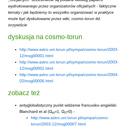
wydrukowanego przez organizatorów oficjalnych - faktyczne
tematy i jak będziemy to wszystko organizować w praktyce
może być dyskutowane przez wiki, cosmo-torun itd,
oczywiście
dyskusja na cosmo-torun
http://www.astro.uni.torun.pl/sympa/cosmo-torun/2003-
12/msg00001.html
http://www.astro.uni.torun.pl/sympa/cosmo-torun/2003-
12/msg00002.html
http://www.astro.uni.torun.pl/sympa/cosmo-torun/2004-
02/msg00006.html
zobacz też
antyglobalistyczny punkt widzenie francusko-angielski
Blanchard et al (Ω
=1, Ω
=0) -
m
Λ
http://www.astro.uni.torun.pl/sympa/cosmo-
torun/2003-12/msg00007.html