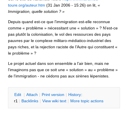
toure.org/auteur.htm
(31 Jan 2006 - 15:26) on lit,
«
Immigration, quelle solution ? »
Depuis quand est-ce que l'immigration est-elle reconnue
comme « problème » nécessitant une « solution » ? N'est-ce
pas plutôt la colonisation, le vol des ressources des pays
pauvres par le complexe militaro-médiatico-industriel des
pays riches, et la rejection raciste de l'Autre qui constituent «
le problème » ?
Le projet actuel dans son ensemble a l'air bien, mais ne
l'imaginons pas que ce soit une « solution » au « problème »
de l'immigration - ne cédons pas aux sirènes lépenistes.
E
dit
|
A
ttach
|
P
rint version
|
H
istory
:
r1
|
B
acklinks
|
V
iew wiki text
|
M
ore topic actions