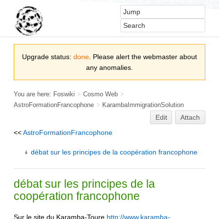
Upgrade status:
done
. Please alert the webmaster about
any anomalies.
You are here:
Foswiki
>
Cosmo Web
>
AstroFormationFrancophone
>
KarambaImmigrationSolution
Edit
Attach
<<
AstroFormationFrancophone
débat sur les principes de la coopération francophone
débat sur les principes de la
coopération francophone
Sur le site du Karamba-Toure
http://www.karamba-