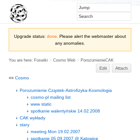
Upgrade status:
done
. Please alert the webmaster about
any anomalies.
You are here:
Foswiki
>
Cosmo Web
>
PorozumienieCAK
Edit
Attach
<<
Cosmo
Porozumienie Cząstek-Astrofizyka-Kosmologia
cosmo-pl mailing list
www static
spotkanie walentyńskie 14.02.2008
CAK wykłady
stary
meeting Mon 19.02.2007
spotkanie 05.09.2007 @ Katowice