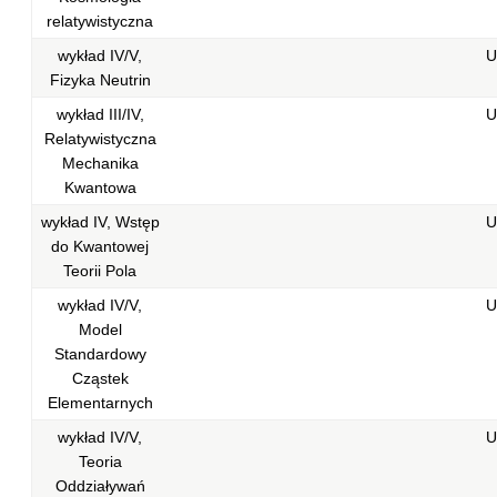
relatywistyczna
wykład IV/V,
U
Fizyka Neutrin
wykład III/IV,
U
Relatywistyczna
Mechanika
Kwantowa
wykład IV, Wstęp
U
do Kwantowej
Teorii Pola
wykład IV/V,
U
Model
Standardowy
Cząstek
Elementarnych
wykład IV/V,
U
Teoria
Oddziaływań