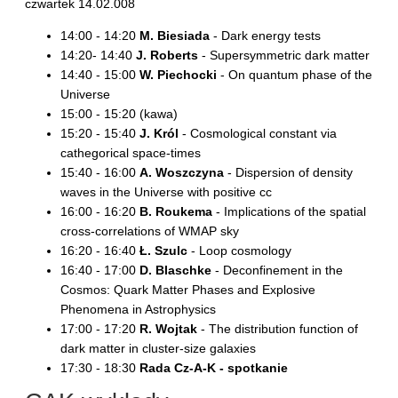
czwartek 14.02.008
14:00 - 14:20
M. Biesiada
- Dark energy tests
14:20- 14:40
J. Roberts
- Supersymmetric dark matter
14:40 - 15:00
W. Piechocki
- On quantum phase of the
Universe
15:00 - 15:20 (kawa)
15:20 - 15:40
J. Król
- Cosmological constant via
cathegorical space-times
15:40 - 16:00
A. Woszczyna
- Dispersion of density
waves in the Universe with positive cc
16:00 - 16:20
B. Roukema
- Implications of the spatial
cross-correlations of WMAP sky
16:20 - 16:40
Ł. Szulc
- Loop cosmology
16:40 - 17:00
D. Blaschke
- Deconfinement in the
Cosmos: Quark Matter Phases and Explosive
Phenomena in Astrophysics
17:00 - 17:20
R. Wojtak
- The distribution function of
dark matter in cluster-size galaxies
17:30 - 18:30
Rada Cz-A-K - spotkanie