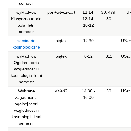
semestr
wykład+ćw
pon+wt+czwart
12-14,
30, 479,
U
Klasyczna teoria
12-14,
30
pola, letni
10-12
semestr
seminaria
piątek
12.30
USzc
kosmologiczne
wykład+ćw
piątek
8-12
311
USzc
Ogolna teoria
wzglednosci i
kosmologia, letni
semestr
Wybrane
dzień?
14.30 -
30
USzc
zagadnienia
16.00
ogolnej teorii
wzglednosci i
kosmologii, letni
semestr