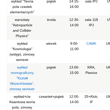
wyklad "Teoria
piątek
14:15-
sala IPJ
U
pola czastek
16:00
elementarnych"
warsztaty
środa
12:30-
sala 118
U
"Astroparticle
14:00
IPJ
and Collider
Physics"
wykład
wtorek
9:00-
CAMK
U
"Kosmologia"
11:00
(wstęp), zimowy
semestr
wykład
piątek
13:00-
KRA,
U
monograficzny
15:00
Piwnice
"Kształt
Wszechświata",
zimowy semestr
wykład+ćw
czwartek+piątek
12:00-
25+Klub,
U
Kwantowa teoria
14:00
IF
pola, zimowy