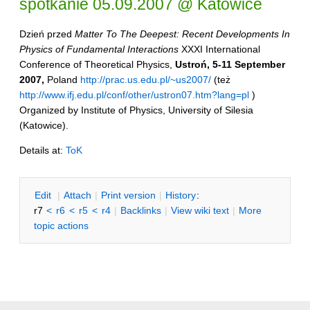
spotkanie 05.09.2007 @ Katowice
Dzień przed
Matter To The Deepest: Recent Developments In
Physics of Fundamental Interactions
XXXI International
Conference of Theoretical Physics,
Ustroń, 5-11 September
2007,
Poland
http://prac.us.edu.pl/~us2007/
(też
http://www.ifj.edu.pl/conf/other/ustron07.htm?lang=pl
)
Organized by Institute of Physics, University of Silesia
(Katowice).
Details at:
ToK
E
dit
|
A
ttach
|
P
rint version
|
H
istory
:
r7
<
r6
<
r5
<
r4
|
B
acklinks
|
V
iew wiki text
|
M
ore
topic actions