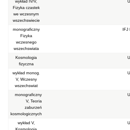
wykład IV/V,
U
Fizyka czastek
we wczesnym
wszechswiecie
monograficzny
IFJ
Fizyka
wczesnego
wszechswiata
Kosmologia
U
fizyczna
wykład monog.
U
V, Wczesny
wszechswiat
monograficzny
U
V, Teoria
zaburzeń
kosmologicznych
wykład V,
U
Kosmologia