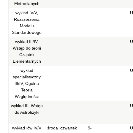
Eletrosłabych
wykład IV/V,
U
Rozszerzenia
Modelu
Standardowego
wykład III/IV,
U
Wstęp do teorii
Cząstek
Elementarnych
wykład
U
specjalistyczny
III/IV, Ogólna
Teoria
Względności
wykład III, Wstęp
U
do Astrofizyki
wykład+ćw IV/V
środa+czwartek
9-
U