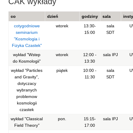
CAK wykłady
co
dzień
godziny
sala
inst
cotygodniowe
wtorek
13:30-
sala
U
seminarium
15:00
SDT
"Kosmologia i
Fizyka Czastek"
wykład "Wstep
wtorek
12:00 -
sala IPJ
U
do Kosmologii"
13:30
wykład "Particles
piątek
10:00 -
sala
U
and Gravity",
11:30
SDT
dotyczacy
wybranych
problemow
kosmologii
czastek
wykład "Classical
pon.
15:15-
sala IPJ
U
Field Theory"
17:00